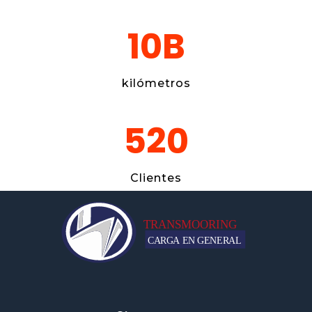
10
B
kilómetros
520
Clientes
transportesmooring.mx